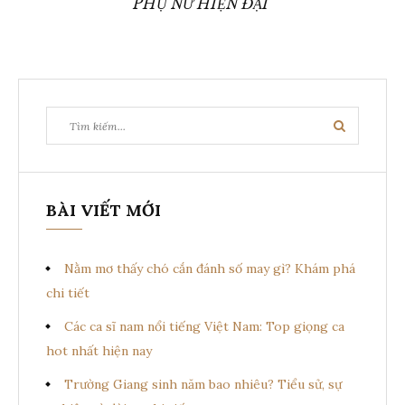
h
PHỤ NỮ HIỆN ĐẠI
ư
ớ
n
T
T
g
ì
ì
m
k
m
b
i
ế
k
m
à
BÀI VIẾT MỚI
i
ế
i
m
Nằm mơ thấy chó cắn đánh số may gì? Khám phá
v
:
chi tiết
i
Các ca sĩ nam nổi tiếng Việt Nam: Top giọng ca
ế
hot nhất hiện nay
t
Trường Giang sinh năm bao nhiêu? Tiểu sử, sự