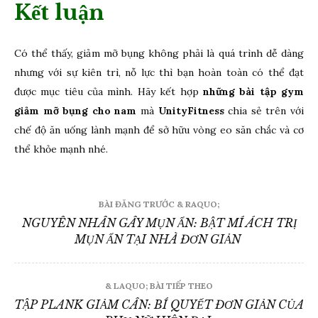
Kết luận
Có thể thấy, giảm mỡ bụng không phải là quá trình dễ dàng
nhưng với sự kiên trì, nỗ lực thì bạn hoàn toàn có thể đạt
được mục tiêu của mình. Hãy kết hợp
những bài tập gym
giảm mỡ bụng cho nam
mà
UnityFitness
chia sẻ trên với
chế độ ăn uống lành mạnh để sở hữu vòng eo săn chắc và cơ
thể khỏe mạnh nhé.
Đ
BÀI ĐĂNG TRƯỚC & RAQUO;
NGUYÊN NHÂN GÂY MỤN ẨN: BẬT MÍ ÁCH TRỊ
i
MỤN ẨN TẠI NHÀ ĐƠN GIẢN
ề
& LAQUO; BÀI TIẾP THEO
u
TẬP PLANK GIẢM CÂN: BÍ QUYẾT ĐƠN GIẢN CỦA