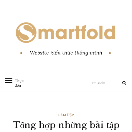
Chuyển
đến
nội
dung
Website kiến thức thông minh
Tìm
Thực
Tìm
đơn
kiếm:
kiếm
THỂ
LÀM ĐẸP
Tổng hợp những bài tập
LOẠI