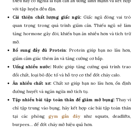
Điều này có nghĩa là bạn cần ăn uống lành mạnh và kết hợp
với tập luyện đều đặn.
Cải thiện chất lượng giấc ngủ:
Giấc ngủ đóng vai trò
quan trọng trong quá trình giảm cân. Thiếu ngủ sẽ làm
tăng hormone gây đói, khiến bạn ăn nhiều hơn và tích trữ
mỡ.
Bổ sung đầy đủ Protein
: Protein giúp bạn no lâu hơn,
giảm cảm giác thèm ăn và tăng cường cơ bắp.
Uống nhiều nước:
Nước giúp tăng cường quá trình trao
đổi chất, loại bỏ độc tố và hỗ trợ cơ thể đốt cháy calo.
Ăn nhiều chất xơ:
Chất xơ giúp bạn no lâu hơn, ổn định
đường huyết và ngăn ngừa mỡ tích tụ.
Tập nhiều bài tập toàn thân để giảm mỡ bụng:
Thay vì
chỉ tập trung vào bụng, hãy kết hợp các bài tập toàn thân
tại các phòng
gym gần đây
như squats, deadlifts,
burpees… để đốt cháy mỡ hiệu quả hơn.