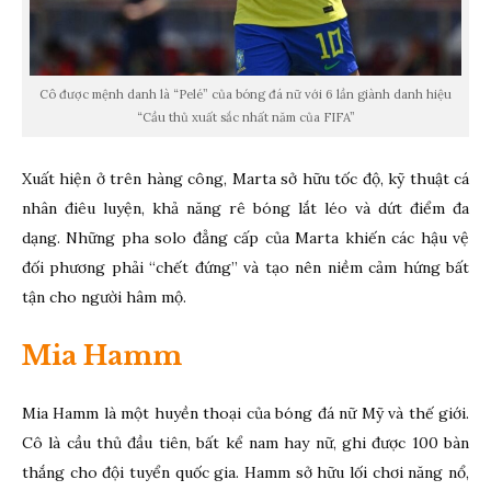
Cô được mệnh danh là “Pelé” của bóng đá nữ với 6 lần giành danh hiệu
“Cầu thủ xuất sắc nhất năm của FIFA”
Xuất hiện ở trên hàng công, Marta sở hữu tốc độ, kỹ thuật cá
nhân điêu luyện, khả năng rê bóng lắt léo và dứt điểm đa
dạng. Những pha solo đẳng cấp của Marta khiến các hậu vệ
đối phương phải “chết đứng” và tạo nên niềm cảm hứng bất
tận cho người hâm mộ.
Mia Hamm
Mia Hamm là một huyền thoại của bóng đá nữ Mỹ và thế giới.
Cô là cầu thủ đầu tiên, bất kể nam hay nữ, ghi được 100 bàn
thắng cho đội tuyển quốc gia. Hamm sở hữu lối chơi năng nổ,