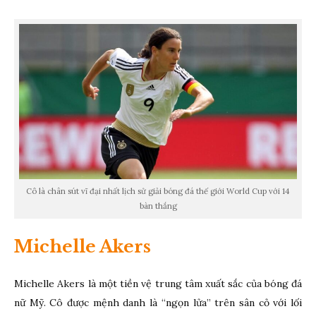
Cô là chân sút vĩ đại nhất lịch sử giải bóng đá thế giới World Cup với 14
bàn thắng
Michelle Akers
Michelle Akers là một tiền vệ trung tâm xuất sắc của bóng đá
nữ Mỹ. Cô được mệnh danh là “ngọn lửa” trên sân cỏ với lối