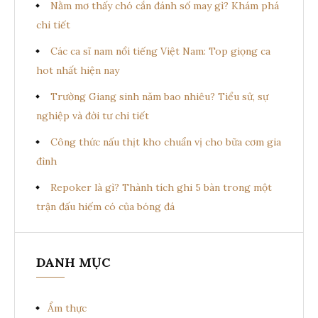
m
Nằm mơ thấy chó cắn đánh số may gì? Khám phá
v
:
chi tiết
i
Các ca sĩ nam nổi tiếng Việt Nam: Top giọng ca
ế
hot nhất hiện nay
t
Trường Giang sinh năm bao nhiêu? Tiểu sử, sự
nghiệp và đời tư chi tiết
Công thức nấu thịt kho chuẩn vị cho bữa cơm gia
đình
Repoker là gì? Thành tích ghi 5 bàn trong một
trận đấu hiếm có của bóng đá
DANH MỤC
Ẩm thực