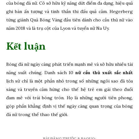
của bóng đá nữ. Cô sở hữu kỹ năng dứt điểm đa dạng, hiệu quả
ghi bàn ấn tượng và tinh thần thi đấu quả cảm. Hegerberg
từng giành Quả Bóng Vàng đầu tiên dành cho cầu thủ nữ vào
năm 2018 và là trụ cột của Lyon và tuyển nữ Na Uy.
Kết luận
Bóng đá nữ ngày càng phát triển mạnh mẽ và sở hữu nhiều tài
năng xuất chúng. Danh sách 10
nữ cầu thủ xuất sắc nhất
lịch sử chỉ là một phần nhỏ trong số những ngôi sao đã tỏa
sáng và truyền cảm hứng cho thế hệ trẻ em gái theo đuổi
đam mê với trái bóng tròn. Họ là những người tiên phong,
góp phần khẳng định vị thế ngày càng quan trọng của bóng
đá nữ trong thể thao thế giới.
BÀI ĐĂNG TRƯỚC & RAQUO;