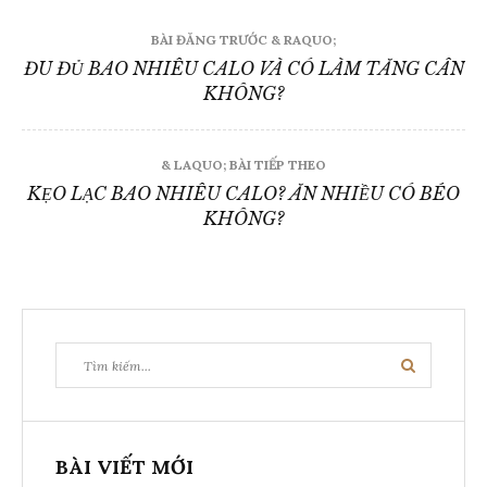
Đ
BÀI ĐĂNG TRƯỚC & RAQUO;
ĐU ĐỦ BAO NHIÊU CALO VÀ CÓ LÀM TĂNG CÂN
i
KHÔNG?
ề
& LAQUO; BÀI TIẾP THEO
u
KẸO LẠC BAO NHIÊU CALO? ĂN NHIỀU CÓ BÉO
h
KHÔNG?
ư
ớ
n
T
T
g
ì
ì
m
k
m
b
i
ế
k
m
à
BÀI VIẾT MỚI
i