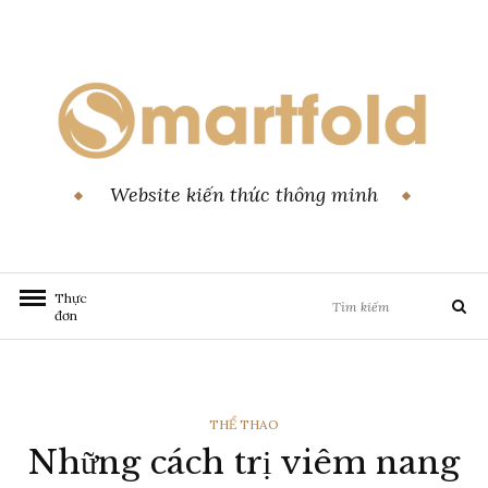
Chuyển
đến
nội
dung
Website kiến thức thông minh
Tìm
Thực
Tìm
đơn
kiếm:
kiếm
THỂ
THỂ THAO
Những cách trị viêm nang
LOẠI