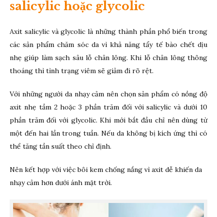
salicylic hoặc glycolic
Axit salicylic và glycolic là những thành phần phổ biến trong
các sản phẩm chăm sóc da vì khả năng tẩy tế bào chết dịu
nhẹ giúp làm sạch sâu lỗ chân lông. Khi lỗ chân lông thông
thoáng thì tình trạng viêm sẽ giảm đi rõ rệt.
Với những người da nhạy cảm nên chọn sản phẩm có nồng độ
axit nhẹ tầm 2 hoặc 3 phần trăm đối với salicylic và dưới 10
phần trăm đối với glycolic. Khi mới bắt đầu chỉ nên dùng từ
một đến hai lần trong tuần. Nếu da không bị kích ứng thì có
thể tăng tần suất theo chỉ định.
Nên kết hợp với việc bôi kem chống nắng vì axit dễ khiến da
nhạy cảm hơn dưới ánh mặt trời.