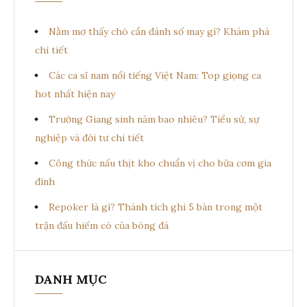
ế
i
m
Nằm mơ thấy chó cắn đánh số may gì? Khám phá
v
:
chi tiết
i
Các ca sĩ nam nổi tiếng Việt Nam: Top giọng ca
ế
hot nhất hiện nay
t
Trường Giang sinh năm bao nhiêu? Tiểu sử, sự
nghiệp và đời tư chi tiết
Công thức nấu thịt kho chuẩn vị cho bữa cơm gia
đình
Repoker là gì? Thành tích ghi 5 bàn trong một
trận đấu hiếm có của bóng đá
DANH MỤC