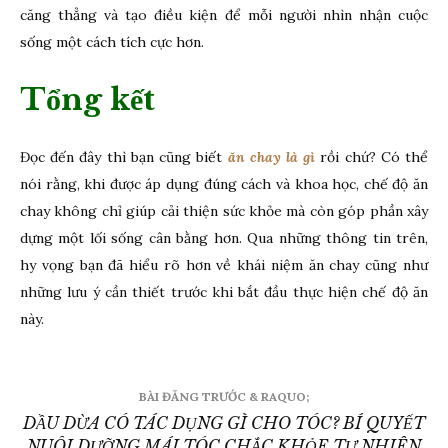
căng thẳng và tạo điều kiện để mỗi người nhìn nhận cuộc
sống một cách tích cực hơn.
Tổng kết
Đọc đến đây thì bạn cũng biết
ăn chay là gì
rồi chứ? Có thể
nói rằng, khi được áp dụng đúng cách và khoa học, chế độ ăn
chay không chỉ giúp cải thiện sức khỏe mà còn góp phần xây
dựng một lối sống cân bằng hơn. Qua những thông tin trên,
hy vọng bạn đã hiểu rõ hơn về khái niệm ăn chay cũng như
những lưu ý cần thiết trước khi bắt đầu thực hiện chế độ ăn
này.
Đ
BÀI ĐĂNG TRƯỚC & RAQUO;
DẦU DỪA CÓ TÁC DỤNG GÌ CHO TÓC? BÍ QUYẾT
i
NUÔI DƯỠNG MÁI TÓC CHẮC KHỎE TỰ NHIÊN