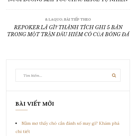
ề
& LAQUO; BÀI TIẾP THEO
u
REPOKER LÀ GÌ? THÀNH TÍCH GHI 5 BÀN
h
TRONG MỘT TRẬN ĐẤU HIẾM CÓ CỦA BÓNG ĐÁ
ư
ớ
n
T
T
g
ì
ì
m
k
m
b
i
ế
k
m
à
BÀI VIẾT MỚI
i
ế
i
m
Nằm mơ thấy chó cắn đánh số may gì? Khám phá
v
:
chi tiết