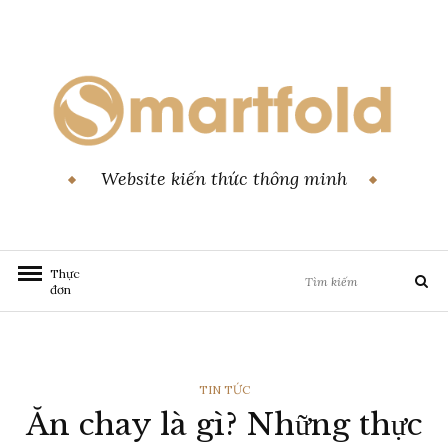
Chuyển
đến
nội
dung
Website kiến thức thông minh
Tìm
Thực
Tìm
đơn
kiếm:
kiếm
THỂ
TIN TỨC
Ăn chay là gì? Những thực
LOẠI