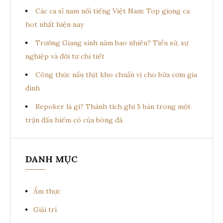
i
Các ca sĩ nam nổi tiếng Việt Nam: Top giọng ca
ế
hot nhất hiện nay
t
Trường Giang sinh năm bao nhiêu? Tiểu sử, sự
nghiệp và đời tư chi tiết
Công thức nấu thịt kho chuẩn vị cho bữa cơm gia
đình
Repoker là gì? Thành tích ghi 5 bàn trong một
trận đấu hiếm có của bóng đá
DANH MỤC
Ẩm thực
Giải trí