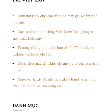
à
i
ế
i
m
Nằm mơ thấy chó cắn đánh số may gì? Khám phá
v
:
chi tiết
i
Các ca sĩ nam nổi tiếng Việt Nam: Top giọng ca
ế
hot nhất hiện nay
t
Trường Giang sinh năm bao nhiêu? Tiểu sử, sự
nghiệp và đời tư chi tiết
Công thức nấu thịt kho chuẩn vị cho bữa cơm gia
đình
Repoker là gì? Thành tích ghi 5 bàn trong một
trận đấu hiếm có của bóng đá
DANH MỤC