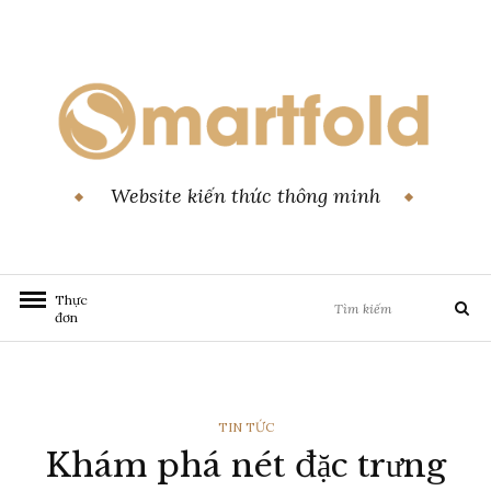
Chuyển
đến
nội
dung
Website kiến thức thông minh
Tìm
Thực
Tìm
đơn
kiếm:
kiếm
THỂ
TIN TỨC
Khám phá nét đặc trưng
LOẠI