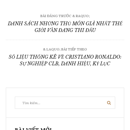
Đ
BÀI ĐĂNG TRƯỚC & RAQUO;
DANH SÁCH NHỮNG THỦ MÔN GIÀ NHẤT THẾ
i
GIỚI VẪN ĐANG THI ĐẤU
ề
& LAQUO; BÀI TIẾP THEO
u
SỐ LIỆU THỐNG KÊ VỀ CRISTIANO RONALDO:
h
SỰ NGHIỆP CLB, DANH HIỆU, KỶ LỤC
ư
ớ
n
T
T
g
ì
ì
m
k
m
b
i
ế
k
m
BÀI VIẾT MỚI